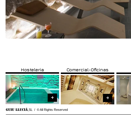
“La mayoría de la gente piensa que el diseño es 
importante en el futuro que el diseño. E
Hosteleria
Comercial-Oficinas
+
+
GUIU LLUCIÀ
,SL
/ © All Rights Reserved