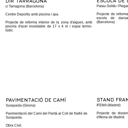
ESCOLA DE
DIR TARRAGONA
Palau‐Solità i Pleg
c/ Tarragona (Barcelona)
Projecte de reforma
Centre Deportiu amb piscina i spa.
escola de dansa
(Barcelona)
Projecte de reforma interior de la zona d'aigues, amb
piscina d'acer inoxidable de 17 x 4 m i espai termo‐
lúdic.
STAND FRA
PAVIMENTACIÓ DE CAMÍ
IFEMA (Madrid)
Susqueda (Girona)
Projecte de dissen
Pavimentació del Camí del Pantà al Coll de Nafré de
d'Ifema de Madrid.
Susqueda.
Obra Civil.