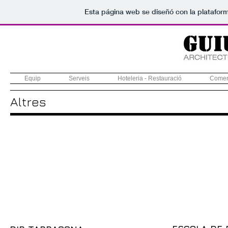
Esta página web se diseñó con la platafor
Equip
Serveis
Hoteleria - Restauració
Comerc
Altres